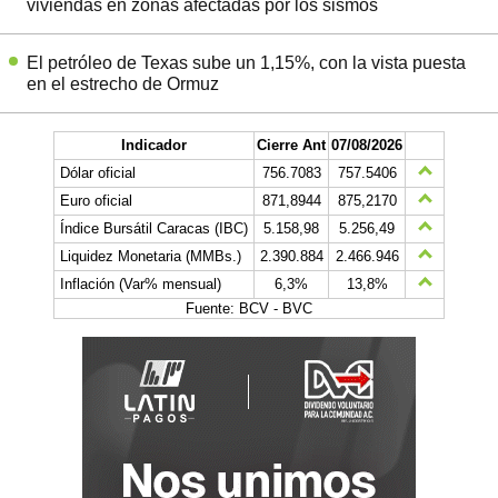
viviendas en zonas afectadas por los sismos
El petróleo de Texas sube un 1,15%, con la vista puesta
en el estrecho de Ormuz
Indicador
Cierre Ant
07/08/2026
Dólar oficial
756.7083
757.5406
Euro oficial
871,8944
875,2170
Índice Bursátil Caracas (IBC)
5.158,98
5.256,49
Liquidez Monetaria (MMBs.)
2.390.884
2.466.946
Inflación (Var% mensual)
6,3%
13,8%
Fuente: BCV - BVC