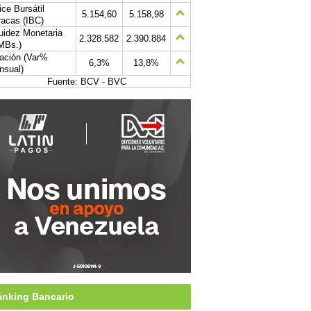
ice Bursátil
5.154,60
5.158,98
acas (IBC)
uidez Monetaria
2.328.582
2.390.884
MBs.)
lación (Var%
6,3%
13,8%
nsual)
Fuente: BCV - BVC
nking Bancario