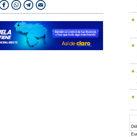
Dól
Eur