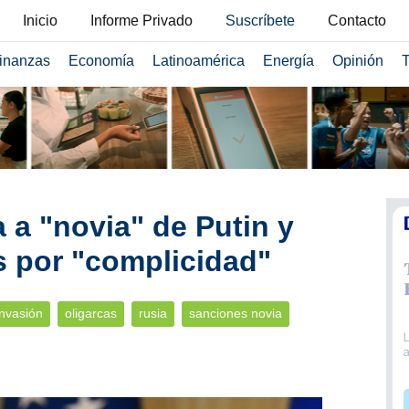
Inicio
Informe Privado
Suscríbete
Contacto
inanzas
Economía
Latinoamérica
Energía
Opinión
T
a "novia" de Putin y
s por "complicidad"
invasión
oligarcas
rusia
sanciones novia