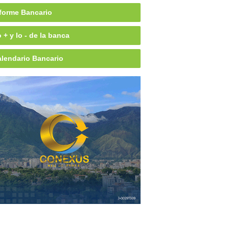
forme Bancario
 + y lo - de la banca
lendario Bancario