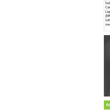
Índ
Car
Liq
(M
Inf
me
Rá