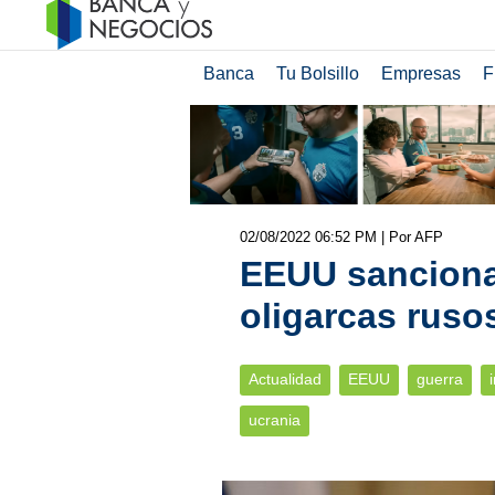
Banca
Tu Bolsillo
Empresas
F
02/08/2022 06:52 PM
| Por AFP
EEUU sanciona 
oligarcas ruso
Actualidad
EEUU
guerra
ucrania