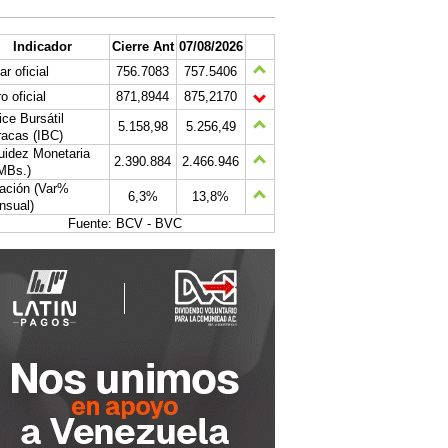
Indicador
Cierre Ant
07/08/2026
ar oficial
756.7083
757.5406
o oficial
871,8944
875,2170
ice Bursátil
5.158,98
5.256,49
acas (IBC)
uidez Monetaria
2.390.884
2.466.946
MBs.)
lación (Var%
6,3%
13,8%
nsual)
Fuente: BCV - BVC