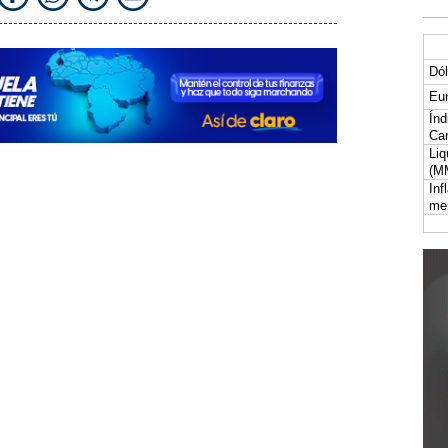
Dól
Eur
Índ
Car
Liq
(M
Inf
me