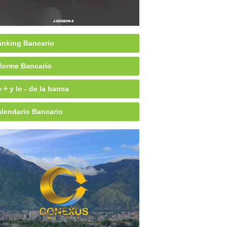
nking Bancario
forme Bancario
 + y lo - de la banca
lendario Bancario