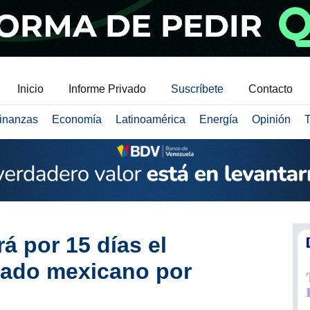
Inicio
Informe Privado
Suscríbete
Contacto
inanzas
Economía
Latinoamérica
Energía
Opinión
T
á por 15 días el
nado mexicano por