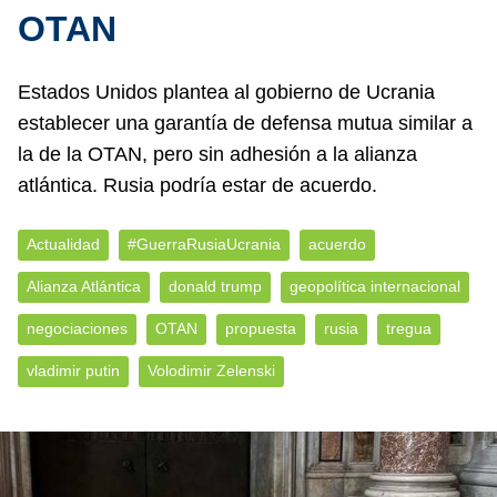
OTAN
Estados Unidos plantea al gobierno de Ucrania
establecer una garantía de defensa mutua similar a
la de la OTAN, pero sin adhesión a la alianza
atlántica. Rusia podría estar de acuerdo.
Actualidad
#GuerraRusiaUcrania
acuerdo
Alianza Atlántica
donald trump
geopolítica internacional
negociaciones
OTAN
propuesta
rusia
tregua
vladimir putin
Volodimir Zelenski