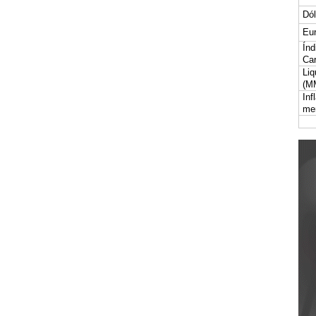
Dól
Eur
Índ
Car
Liq
(M
Inf
me