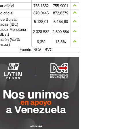
ar oficial
755.1552
755.9001
o oficial
870,0445
872,8379
ice Bursátil
5.138,01
5.154,60
acas (IBC)
uidez Monetaria
2.328.582
2.390.884
MBs.)
lación (Var%
6,3%
13,8%
nsual)
Fuente: BCV - BVC