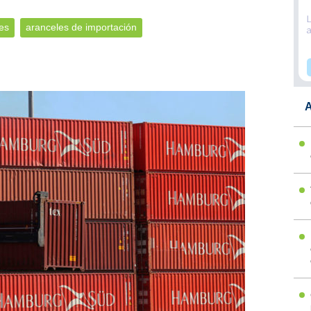
es
aranceles de importación
A