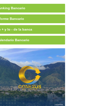
nking Bancario
forme Bancario
 + y lo - de la banca
lendario Bancario