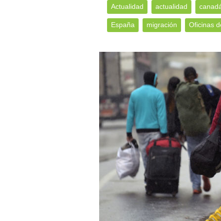
Actualidad
actualidad
canad
España
migración
Oficinas d