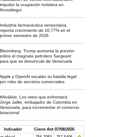
impulsó la ocupación hotelera en
Anzoátegui
Industria farmacéutica venezolana
reporta crecimiento de 10,77% en el
primer semestre de 2026
Bloomberg: Trump aumenta la presión
sobre el magnate petrolero Sargeant
para que se desvincule de Venezuela
Apple y OpenAI escalan su batalla legal
por robo de secretos comerciales
#Análisis: Los retos que enfrentará
Jorge Jaller, embajador de Colombia en
Venezuela, para incrementar el comercio
binacional
Indicador
Cierre Ant
07/08/2026
ar oficial
756.7083
757.5406