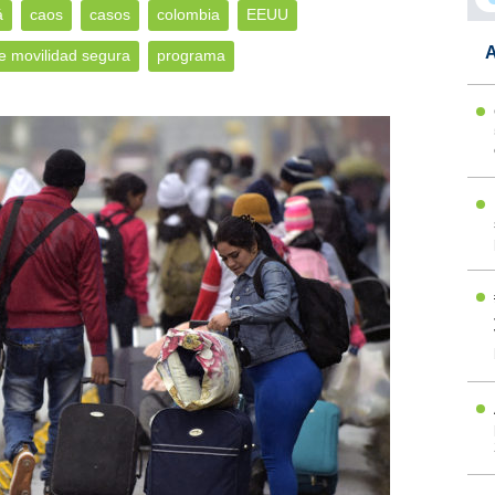
á
caos
casos
colombia
EEUU
A
e movilidad segura
programa