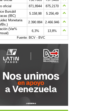
o oficial
871,8944
875,2170
ice Bursátil
5.158,98
5.256,49
acas (IBC)
uidez Monetaria
2.390.884
2.466.946
MBs.)
lación (Var%
6,3%
13,8%
nsual)
Fuente: BCV - BVC