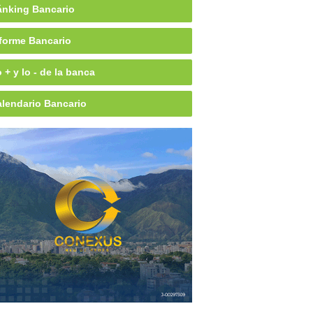
nking Bancario
forme Bancario
 + y lo - de la banca
lendario Bancario