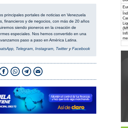
Eur
Índ
 principales portales de noticias en Venezuela
Car
, financieros y de negocios, con más de 20 años
Liq
iremos siendo pioneros en la creación de
(M
Inf
nformes especiales. Nos hemos convertido en una
me
y avanzamos paso a paso en América Latina.
hatsApp
,
Telegram
,
Instagram
,
Twitter
y
Facebook