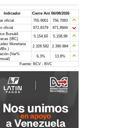
Indicador
Cierre Ant
06/08/2026
ar oficial
755.9001
756.7083
o oficial
872,8379
871,8944
ice Bursátil
5.154,60
5.158,98
acas (IBC)
uidez Monetaria
2.328.582
2.390.884
MBs.)
lación (Var%
6,3%
13,8%
nsual)
Fuente: BCV - BVC