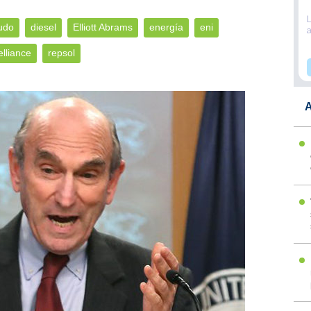
udo
diesel
Elliott Abrams
energía
eni
elliance
repsol
A