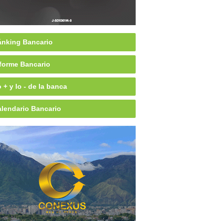
nking Bancario
forme Bancario
 + y lo - de la banca
lendario Bancario