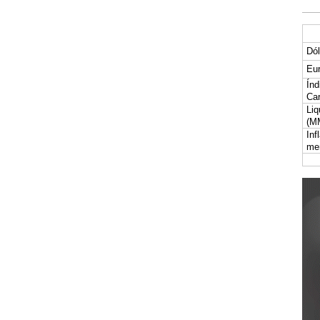
Dól
Eur
Índ
Car
Liq
(M
Inf
me