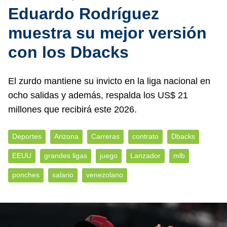
Eduardo Rodríguez
muestra su mejor versión
con los Dbacks
El zurdo mantiene su invicto en la liga nacional en
ocho salidas y además, respalda los US$ 21
millones que recibirá este 2026.
Deportes
Arizona
Carreras
contrato
Dbacks
EEUU
grandes ligas
juego
Lanzador
mlb
ponches
salario
venezolano