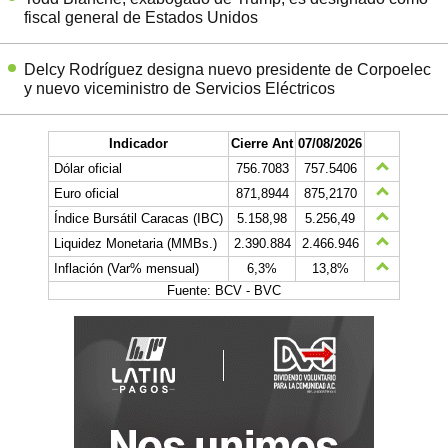
fiscal general de Estados Unidos
Delcy Rodríguez designa nuevo presidente de Corpoelec
y nuevo viceministro de Servicios Eléctricos
Indicador
Cierre Ant
07/08/2026
Dólar oficial
756.7083
757.5406
Euro oficial
871,8944
875,2170
Índice Bursátil Caracas (IBC)
5.158,98
5.256,49
Liquidez Monetaria (MMBs.)
2.390.884
2.466.946
Inflación (Var% mensual)
6,3%
13,8%
Fuente: BCV - BVC