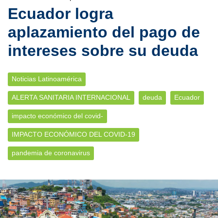
Ecuador logra
aplazamiento del pago de
intereses sobre su deuda
Noticias Latinoamérica
ALERTA SANITARIA INTERNACIONAL
deuda
Ecuador
impacto económico del covid-
IMPACTO ECONÓMICO DEL COVID-19
pandemia de coronavirus