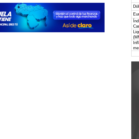
Dól
Eur
Índ
Car
Liq
(M
Inf
me