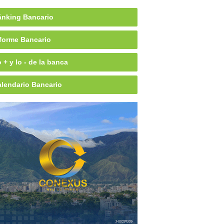
nking Bancario
forme Bancario
 + y lo - de la banca
lendario Bancario