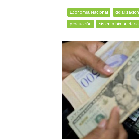
Economía Nacional
dolarización
producción
sistema bimonetario