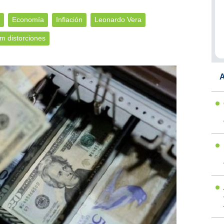
Economía
Inflación
Leonardo Vera
m distorciones
A