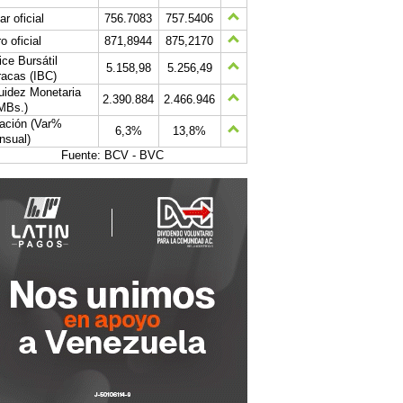
ar oficial
756.7083
757.5406
o oficial
871,8944
875,2170
ice Bursátil
5.158,98
5.256,49
acas (IBC)
uidez Monetaria
2.390.884
2.466.946
MBs.)
lación (Var%
6,3%
13,8%
nsual)
Fuente: BCV - BVC