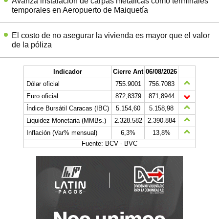
Avanza instalación de carpas metálicas como terminales
temporales en Aeropuerto de Maiquetía
El costo de no asegurar la vivienda es mayor que el valor
de la póliza
Indicador
Cierre Ant
06/08/2026
Dólar oficial
755.9001
756.7083
Euro oficial
872,8379
871,8944
Índice Bursátil Caracas (IBC)
5.154,60
5.158,98
Liquidez Monetaria (MMBs.)
2.328.582
2.390.884
Inflación (Var% mensual)
6,3%
13,8%
Fuente: BCV - BVC