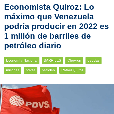
Economista Quiroz: Lo
máximo que Venezuela
podría producir en 2022 es
1 millón de barriles de
petróleo diario
Economía Nacional
BARRILES
Chevron
deudas
millones
pdvsa
petróleo
Rafael Quiroz