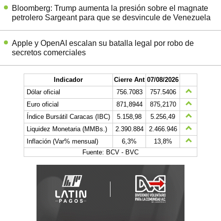
Bloomberg: Trump aumenta la presión sobre el magnate
petrolero Sargeant para que se desvincule de Venezuela
Apple y OpenAI escalan su batalla legal por robo de
secretos comerciales
Indicador
Cierre Ant
07/08/2026
Dólar oficial
756.7083
757.5406
Euro oficial
871,8944
875,2170
Índice Bursátil Caracas (IBC)
5.158,98
5.256,49
Liquidez Monetaria (MMBs.)
2.390.884
2.466.946
Inflación (Var% mensual)
6,3%
13,8%
Fuente: BCV - BVC