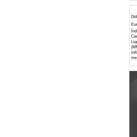
Dól
Eur
Índ
Car
Liq
(M
Inf
me