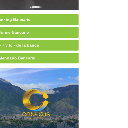
nking Bancario
forme Bancario
 + y lo - de la banca
lendario Bancario