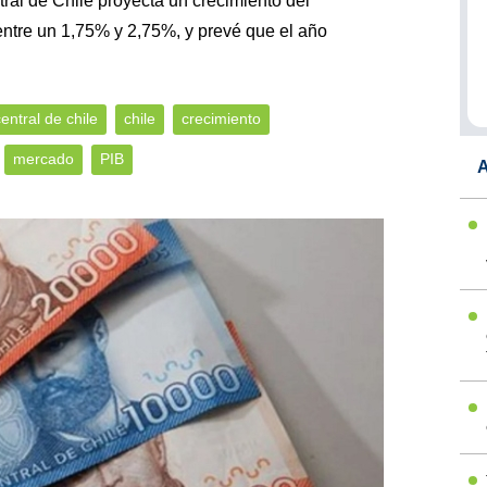
ral de Chile proyecta un crecimiento del
entre un 1,75% y 2,75%, y prevé que el año
entral de chile
chile
crecimiento
mercado
PIB
A