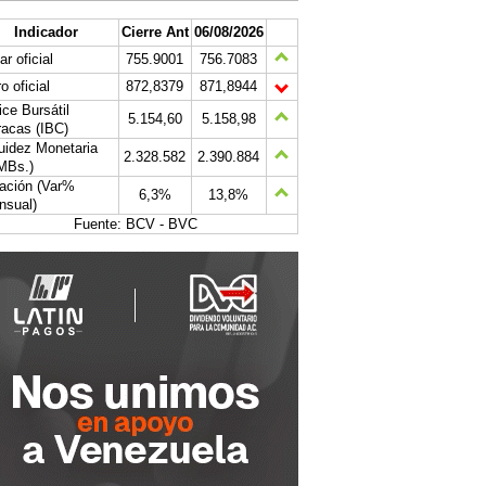
Indicador
Cierre Ant
06/08/2026
ar oficial
755.9001
756.7083
o oficial
872,8379
871,8944
ice Bursátil
5.154,60
5.158,98
acas (IBC)
uidez Monetaria
2.328.582
2.390.884
MBs.)
lación (Var%
6,3%
13,8%
nsual)
Fuente: BCV - BVC