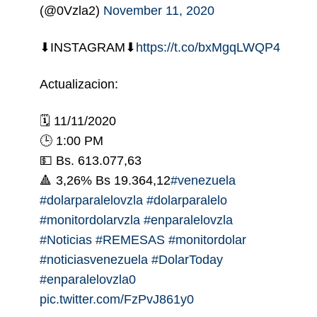
(@0Vzla2)
November 11, 2020
⬇INSTAGRAM⬇
https://t.co/bxMgqLWQP4
Actualizacion:
🗓️ 11/11/2020
🕒 1:00 PM
💵 Bs. 613.077,63
🔺 3,26% Bs 19.364,12
#venezuela
#dolarparalelovzla
#dolarparalelo
#monitordolarvzla
#enparalelovzla
#Noticias
#REMESAS
#monitordolar
#noticiasvenezuela
#DolarToday
#enparalelovzla0
pic.twitter.com/FzPvJ861y0