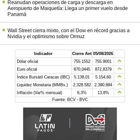
Reanudan operaciones de carga y descarga en
Aeropuerto de Maiquetía: Llega un primer vuelo desde
Panamá
Wall Street cierra mixto, con el Dow en récord gracias a
Nvidia y el optimismo sobre Ormuz
Indicador
Cierre Ant
05/08/2026
Dólar oficial
755.1552
755.9001
Euro oficial
870,0445
872,8379
Índice Bursátil Caracas (IBC)
5.138,01
5.154,60
Liquidez Monetaria (MMBs.)
2.328.582
2.390.884
Inflación (Var% mensual)
6,3%
13,8%
Fuente: BCV - BVC