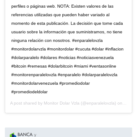
perfiles o páginas web. NOTA: Existen valores de las
referencias utilizadas que pueden haber variado al
momento de esta publicación. La decisión que tome cada
usuario sobre la información que suministramos, no tiene
ninguna relación con nosotros. #enparalelovzla
#monitordolarvzla #monitordolar #cucuta #dolar #inflacion
#dolarparalelo #dolares #noticias #noticiasvenezuela
#bitcoin #remesas #dolarbitcoin #miami #ventasonline
#monitorenparalelovzla #enparalelo #dolarparalelovzla
#monitordolarvenezuela #promediodolar
#promediodeldolar
A post shared by
Monitor Dolar Vzla
(@enparalelovzla) on
Nov 11