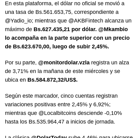
En esta plataforma, el dólar no oficial se movió a
una tasa de Bs.561.653,75, correspondiente a
@Yadio_io; mientras que @AKBFintech alcanza un
máximo de
Bs.627.435,21 por dólar. @Mkambio
lo acompaña en la parte superior con un precio
de Bs.623.670,00, luego de subir 2,45%.
Por su parte,
@monitordolar.vzla
registra un alza
de 3,71% en la mañana de este miércoles y se
ubica en
Bs.584.872,32/US$.
Según este marcador, cinco cuentas registran
variaciones positivas entre 2,45% y 6,92%;
mientras que @Localbitcoins desciende -0,10%
hasta los Bs.535.964,47 a inicios de jornada.
La clásica
@DolarToday
sube 4,46% para ubicarse