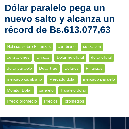
Dólar paralelo pega un
nuevo salto y alcanza un
récord de Bs.613.077,63
Noticias sobre Finanzas
cambiario
cotización
cotizaciones
Divisas
Dólar no oficial
dólar oficial
dólar paralelo
Dólar true
Dólares
Finanzas
mercado cambiario
Mercado dólar
mercado paralelo
Monitor Dolar
paralelo
Paralelo dólar
Precio promedio
Precios
promedios