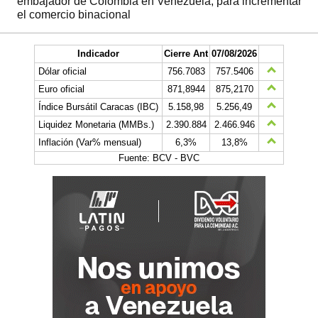
embajador de Colombia en Venezuela, para incrementar
el comercio binacional
Indicador
Cierre Ant
07/08/2026
Dólar oficial
756.7083
757.5406
Euro oficial
871,8944
875,2170
Índice Bursátil Caracas (IBC)
5.158,98
5.256,49
Liquidez Monetaria (MMBs.)
2.390.884
2.466.946
Inflación (Var% mensual)
6,3%
13,8%
Fuente: BCV - BVC