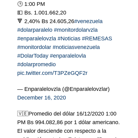
🕒 1:00 PM
💵 Bs. 1.001.662,20
🔻 2,40% Bs 24.605,26
#venezuela
#dolarparalelo
#monitordolarvzla
#enparalelovzla
#Noticias
#REMESAS
#monitordolar
#noticiasvenezuela
#DolarToday
#enparalelovla
#dolarpromedio
pic.twitter.com/T3PZeGQF2r
— Enparalelovzla (@Enparalelovzlar)
December 16, 2020
🇻🇪Promedio del dólar 16/12/2020 1:00
PM Bs 994.082,86 por 1 dólar americano.
El valor desciende con respecto a la