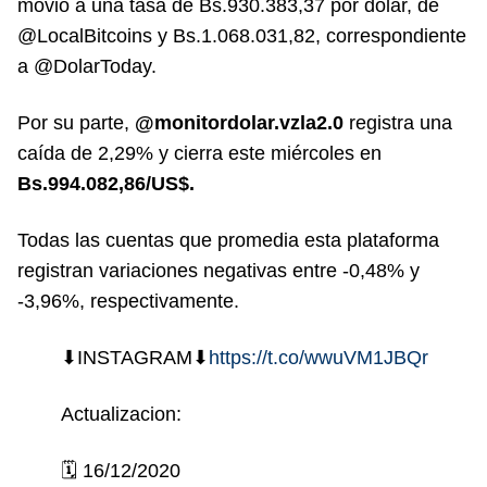
movió a una tasa de Bs.930.383,37 por dólar, de
@LocalBitcoins y Bs.1.068.031,82, correspondiente
a @DolarToday.
Por su parte,
@monitordolar.vzla2.0
registra una
caída de 2,29% y cierra este miércoles en
Bs.994.082,86/US$.
Todas las cuentas que promedia esta plataforma
registran variaciones negativas entre -0,48% y
-3,96%, respectivamente.
⬇INSTAGRAM⬇
https://t.co/wwuVM1JBQr
Actualizacion:
🗓️ 16/12/2020