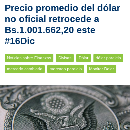
Precio promedio del dólar
no oficial retrocede a
Bs.1.001.662,20 este
#16Dic
Noticias sobre Finanzas
Divisas
Dólar
dólar paralelo
mercado cambiario
mercado paralelo
Monitor Dolar