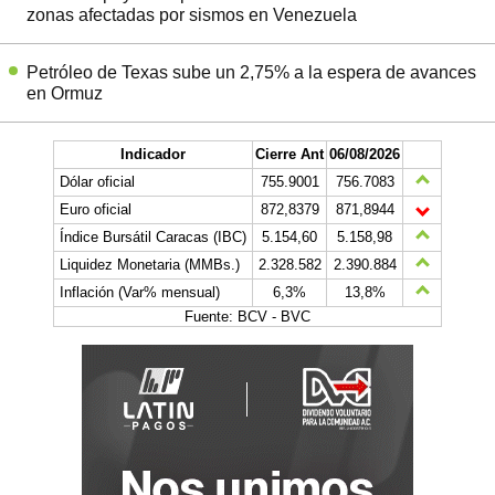
zonas afectadas por sismos en Venezuela
Petróleo de Texas sube un 2,75% a la espera de avances
en Ormuz
Indicador
Cierre Ant
06/08/2026
Dólar oficial
755.9001
756.7083
Euro oficial
872,8379
871,8944
Índice Bursátil Caracas (IBC)
5.154,60
5.158,98
Liquidez Monetaria (MMBs.)
2.328.582
2.390.884
Inflación (Var% mensual)
6,3%
13,8%
Fuente: BCV - BVC