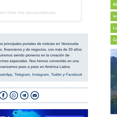
Rá
itor Dolar Vzla (@enparalelovzla)
In
Lo
Ca
 principales portales de noticias en Venezuela
, financieros y de negocios, con más de 20 años
iremos siendo pioneros en la creación de
nformes especiales. Nos hemos convertido en una
y avanzamos paso a paso en América Latina.
hatsApp
,
Telegram
,
Instagram
,
Twitter
y
Facebook