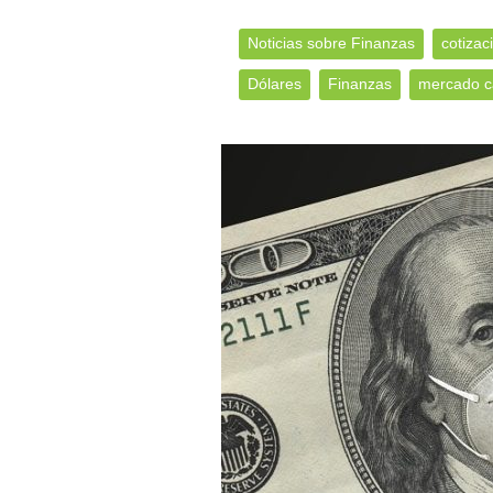
Noticias sobre Finanzas
cotizac
Dólares
Finanzas
mercado c