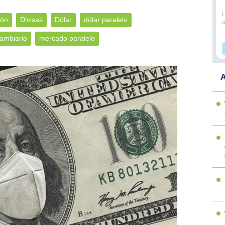
ión
Divisas
Dólar
dólar paralelo
ambiario
mercado paralelo
A