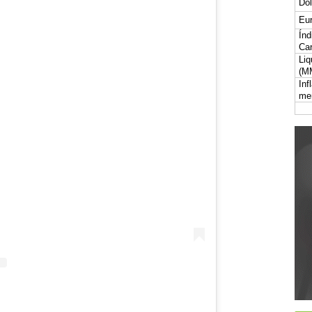
Dól
Eur
Índ
Car
Liq
(M
Inf
me