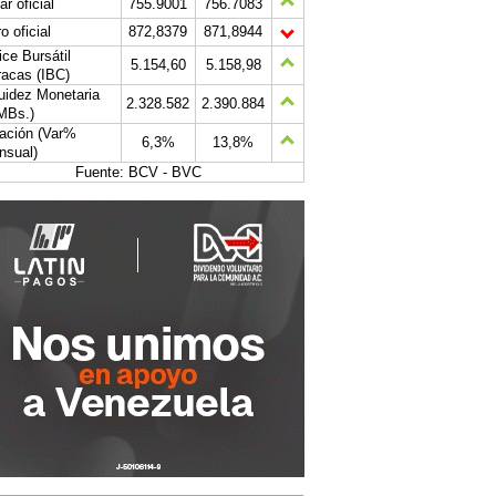
ar oficial
755.9001
756.7083
o oficial
872,8379
871,8944
ice Bursátil
5.154,60
5.158,98
acas (IBC)
uidez Monetaria
2.328.582
2.390.884
MBs.)
lación (Var%
6,3%
13,8%
nsual)
Fuente: BCV - BVC