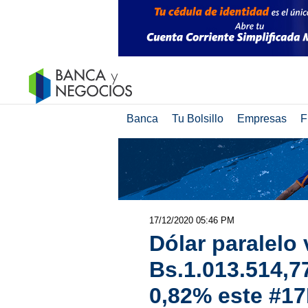
Banca
Tu Bolsillo
Empresas
F
17/12/2020 05:46 PM
Dólar paralelo v
Bs.1.013.514,
0,82% este #17