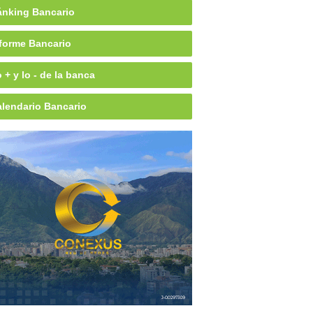
nking Bancario
forme Bancario
 + y lo - de la banca
lendario Bancario