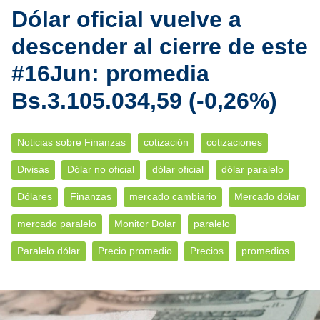
Dólar oficial vuelve a
descender al cierre de este
#16Jun: promedia
Bs.3.105.034,59 (-0,26%)
Noticias sobre Finanzas
cotización
cotizaciones
Divisas
Dólar no oficial
dólar oficial
dólar paralelo
Dólares
Finanzas
mercado cambiario
Mercado dólar
mercado paralelo
Monitor Dolar
paralelo
Paralelo dólar
Precio promedio
Precios
promedios