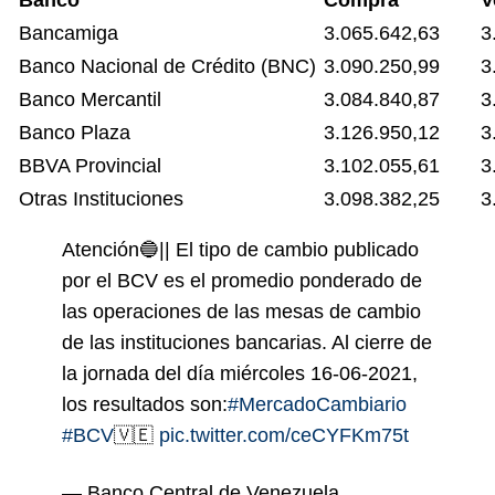
Bancamiga
3.065.642,63
3
Banco Nacional de Crédito (BNC)
3.090.250,99
3
Banco Mercantil
3.084.840,87
3
Banco Plaza
3.126.950,12
3
BBVA Provincial
3.102.055,61
3
Otras Instituciones
3.098.382,25
3
Atención🔵|| El tipo de cambio publicado
por el BCV es el promedio ponderado de
las operaciones de las mesas de cambio
de las instituciones bancarias. Al cierre de
la jornada del día miércoles 16-06-2021,
los resultados son:
#MercadoCambiario
#BCV
🇻🇪
pic.twitter.com/ceCYFKm75t
— Banco Central de Venezuela