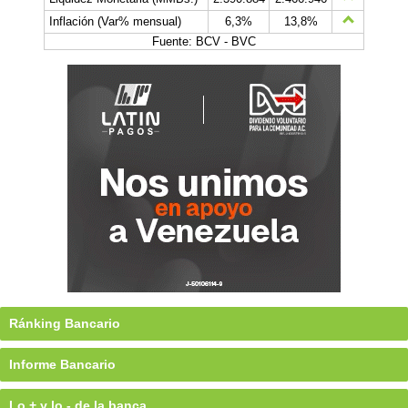
Inflación (Var% mensual)
6,3%
13,8%
Fuente: BCV - BVC
Ránking Bancario
Informe Bancario
Lo + y lo - de la banca