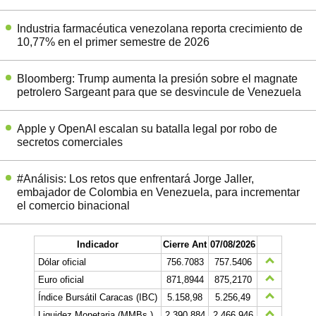
Industria farmacéutica venezolana reporta crecimiento de
10,77% en el primer semestre de 2026
Bloomberg: Trump aumenta la presión sobre el magnate
petrolero Sargeant para que se desvincule de Venezuela
Apple y OpenAI escalan su batalla legal por robo de
secretos comerciales
#Análisis: Los retos que enfrentará Jorge Jaller,
embajador de Colombia en Venezuela, para incrementar
el comercio binacional
Indicador
Cierre Ant
07/08/2026
Dólar oficial
756.7083
757.5406
Euro oficial
871,8944
875,2170
Índice Bursátil Caracas (IBC)
5.158,98
5.256,49
Liquidez Monetaria (MMBs.)
2.390.884
2.466.946