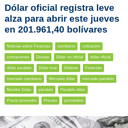
Dólar oficial registra leve
alza para abrir este jueves
en 201.961,40 bolívares
Noticias sobre Finanzas
cambiario
cotización
cotizaciones
Divisas
Dólar no oficial
dólar oficial
dólar paralelo
Dólar true
Dólares
Finanzas
mercado cambiario
Mercado dólar
mercado paralelo
Monitor Dolar
paralelo
Paralelo dólar
Precio promedio
Precios
promedios