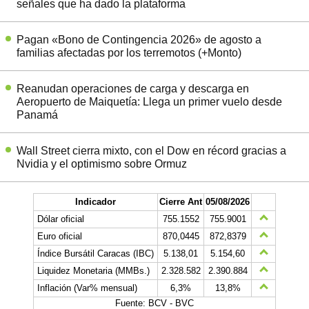
señales que ha dado la plataforma
Pagan «Bono de Contingencia 2026» de agosto a
familias afectadas por los terremotos (+Monto)
Reanudan operaciones de carga y descarga en
Aeropuerto de Maiquetía: Llega un primer vuelo desde
Panamá
Wall Street cierra mixto, con el Dow en récord gracias a
Nvidia y el optimismo sobre Ormuz
Indicador
Cierre Ant
05/08/2026
Dólar oficial
755.1552
755.9001
Euro oficial
870,0445
872,8379
Índice Bursátil Caracas (IBC)
5.138,01
5.154,60
Liquidez Monetaria (MMBs.)
2.328.582
2.390.884
Inflación (Var% mensual)
6,3%
13,8%
Fuente: BCV - BVC