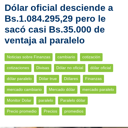
Dólar oficial desciende a
Bs.1.084.295,29 pero le
sacó casi Bs.35.000 de
ventaja al paralelo
Noticias sobre Finanzas
cambiario
cotización
cotizaciones
Divisas
Dólar no oficial
dólar oficial
dólar paralelo
Dólar true
Dólares
Finanzas
mercado cambiario
Mercado dólar
mercado paralelo
Monitor Dolar
paralelo
Paralelo dólar
Precio promedio
Precios
promedios