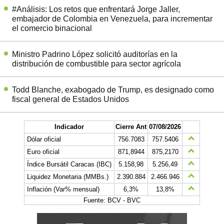
#Análisis: Los retos que enfrentará Jorge Jaller,
embajador de Colombia en Venezuela, para incrementar
el comercio binacional
Ministro Padrino López solicitó auditorías en la
distribución de combustible para sector agrícola
Todd Blanche, exabogado de Trump, es designado como
fiscal general de Estados Unidos
Indicador
Cierre Ant
07/08/2026
Dólar oficial
756.7083
757.5406
Euro oficial
871,8944
875,2170
Índice Bursátil Caracas (IBC)
5.158,98
5.256,49
Liquidez Monetaria (MMBs.)
2.390.884
2.466.946
Inflación (Var% mensual)
6,3%
13,8%
Fuente: BCV - BVC