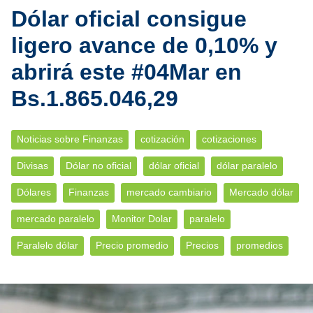
Dólar oficial consigue
ligero avance de 0,10% y
abrirá este #04Mar en
Bs.1.865.046,29
Noticias sobre Finanzas
cotización
cotizaciones
Divisas
Dólar no oficial
dólar oficial
dólar paralelo
Dólares
Finanzas
mercado cambiario
Mercado dólar
mercado paralelo
Monitor Dolar
paralelo
Paralelo dólar
Precio promedio
Precios
promedios