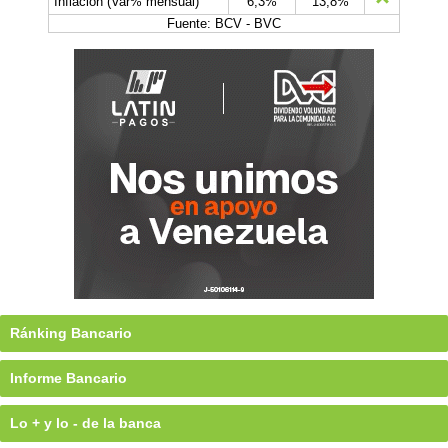
Inflación (Var% mensual)
6,3%
13,8%
Fuente: BCV - BVC
Ránking Bancario
Informe Bancario
Lo + y lo - de la banca