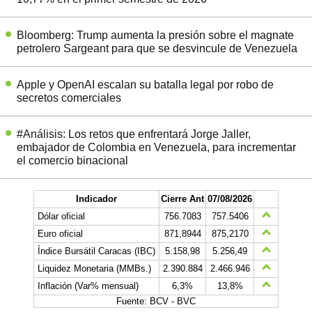
Bloomberg: Trump aumenta la presión sobre el magnate
petrolero Sargeant para que se desvincule de Venezuela
Apple y OpenAI escalan su batalla legal por robo de
secretos comerciales
#Análisis: Los retos que enfrentará Jorge Jaller,
embajador de Colombia en Venezuela, para incrementar
el comercio binacional
Indicador
Cierre Ant
07/08/2026
Dólar oficial
756.7083
757.5406
Euro oficial
871,8944
875,2170
Índice Bursátil Caracas (IBC)
5.158,98
5.256,49
Liquidez Monetaria (MMBs.)
2.390.884
2.466.946
Inflación (Var% mensual)
6,3%
13,8%
Fuente: BCV - BVC