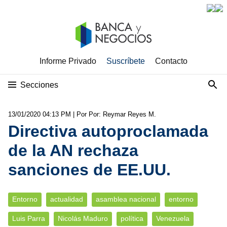
Informe Privado
Suscríbete
Contacto
Secciones
13/01/2020 04:13 PM
| Por Por: Reymar Reyes M.
Directiva autoproclamada
de la AN rechaza
sanciones de EE.UU.
Entorno
actualidad
asamblea nacional
entorno
Luis Parra
Nicolás Maduro
política
Venezuela