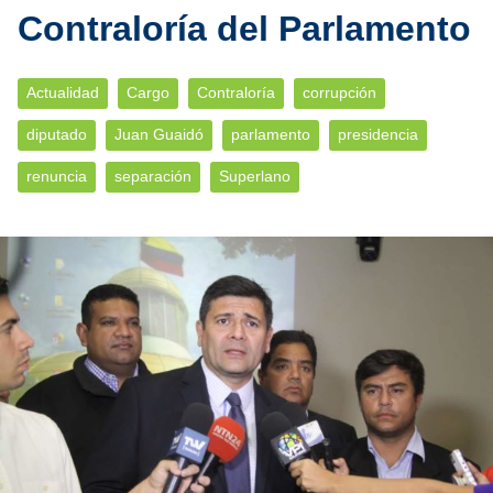
Contraloría del Parlamento
Actualidad
Cargo
Contraloría
corrupción
diputado
Juan Guaidó
parlamento
presidencia
renuncia
separación
Superlano