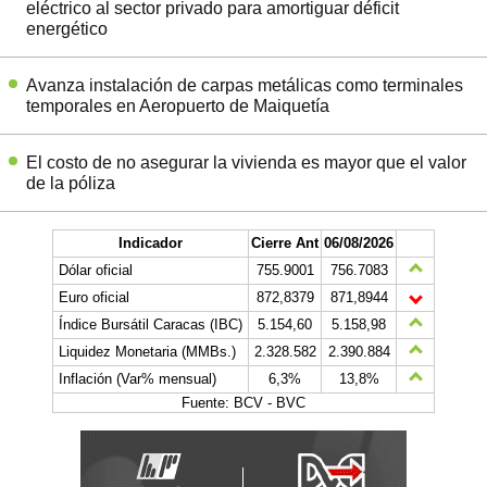
eléctrico al sector privado para amortiguar déficit
energético
Avanza instalación de carpas metálicas como terminales
temporales en Aeropuerto de Maiquetía
El costo de no asegurar la vivienda es mayor que el valor
de la póliza
Indicador
Cierre Ant
06/08/2026
Dólar oficial
755.9001
756.7083
Euro oficial
872,8379
871,8944
Índice Bursátil Caracas (IBC)
5.154,60
5.158,98
Liquidez Monetaria (MMBs.)
2.328.582
2.390.884
Inflación (Var% mensual)
6,3%
13,8%
Fuente: BCV - BVC