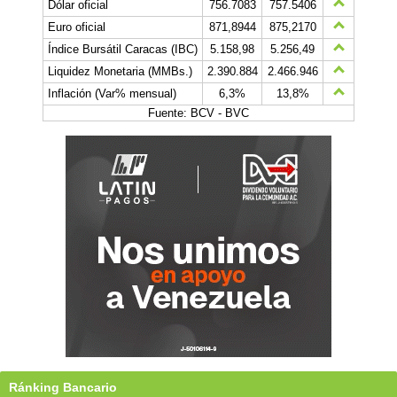
Dólar oficial
756.7083
757.5406
Euro oficial
871,8944
875,2170
Índice Bursátil Caracas (IBC)
5.158,98
5.256,49
Liquidez Monetaria (MMBs.)
2.390.884
2.466.946
Inflación (Var% mensual)
6,3%
13,8%
Fuente: BCV - BVC
Ránking Bancario