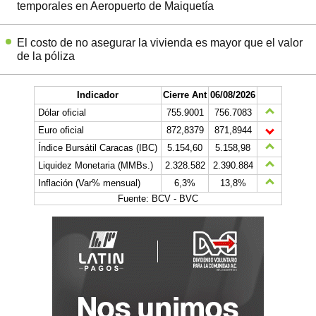
temporales en Aeropuerto de Maiquetía
El costo de no asegurar la vivienda es mayor que el valor
de la póliza
Indicador
Cierre Ant
06/08/2026
Dólar oficial
755.9001
756.7083
Euro oficial
872,8379
871,8944
Índice Bursátil Caracas (IBC)
5.154,60
5.158,98
Liquidez Monetaria (MMBs.)
2.328.582
2.390.884
Inflación (Var% mensual)
6,3%
13,8%
Fuente: BCV - BVC