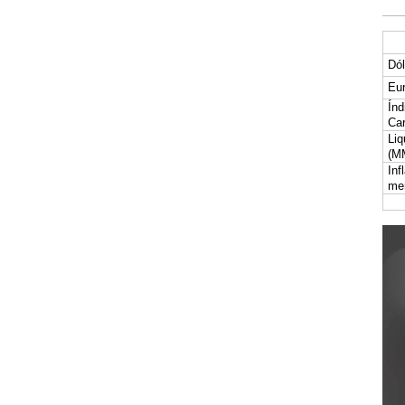
Dól
Eur
Índ
Car
Liq
(M
Inf
me