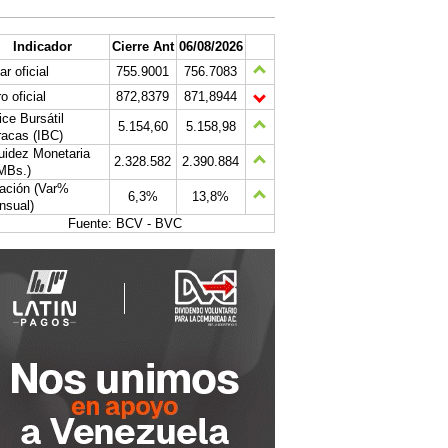
Indicador
Cierre Ant
06/08/2026
ar oficial
755.9001
756.7083
o oficial
872,8379
871,8944
ice Bursátil
5.154,60
5.158,98
acas (IBC)
uidez Monetaria
2.328.582
2.390.884
MBs.)
lación (Var%
6,3%
13,8%
nsual)
Fuente: BCV - BVC