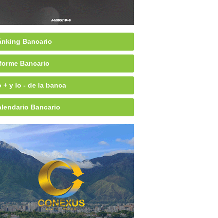
nking Bancario
forme Bancario
 + y lo - de la banca
lendario Bancario