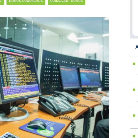
a
bonos soberanos
cotización bonos
A