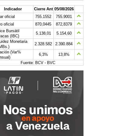
Indicador
Cierre Ant
05/08/2026
ar oficial
755.1552
755.9001
o oficial
870,0445
872,8379
ice Bursátil
5.138,01
5.154,60
acas (IBC)
uidez Monetaria
2.328.582
2.390.884
MBs.)
lación (Var%
6,3%
13,8%
nsual)
Fuente: BCV - BVC