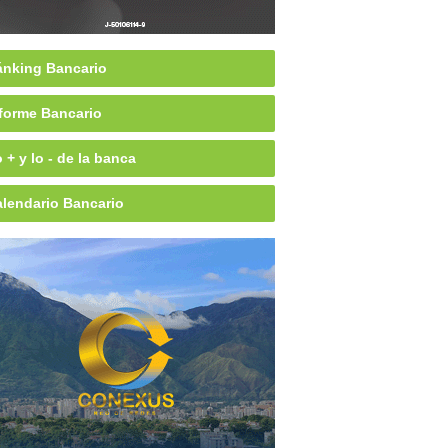
nking Bancario
forme Bancario
 + y lo - de la banca
lendario Bancario