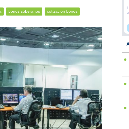
a
bonos soberanos
cotización bonos
A