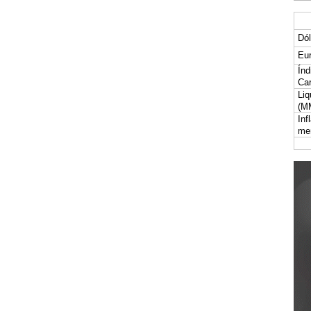
Dól
Eur
Índ
Car
Liq
(M
Inf
me