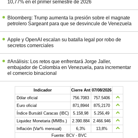
10,77% en el primer semestre de 2026
Bloomberg: Trump aumenta la presión sobre el magnate
petrolero Sargeant para que se desvincule de Venezuela
Apple y OpenAI escalan su batalla legal por robo de
secretos comerciales
#Análisis: Los retos que enfrentará Jorge Jaller,
embajador de Colombia en Venezuela, para incrementar
el comercio binacional
Indicador
Cierre Ant
07/08/2026
Dólar oficial
756.7083
757.5406
Euro oficial
871,8944
875,2170
Índice Bursátil Caracas (IBC)
5.158,98
5.256,49
Liquidez Monetaria (MMBs.)
2.390.884
2.466.946
Inflación (Var% mensual)
6,3%
13,8%
Fuente: BCV - BVC