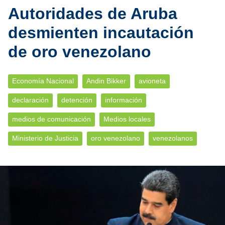
Autoridades de Aruba
desmienten incautación
de oro venezolano
Economía Nacional
Andin Bikker
avioneta
declaración
detención
información
medios de comunicación
Medios locales
Ministerio de Justicia
oro venezolano
venezolanos