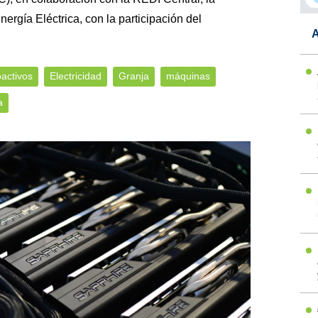
ergía Eléctrica, con la participación del
A
oactivos
Electricidad
Granja
máquinas
a