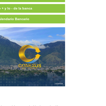
 + y lo - de la banca
lendario Bancario