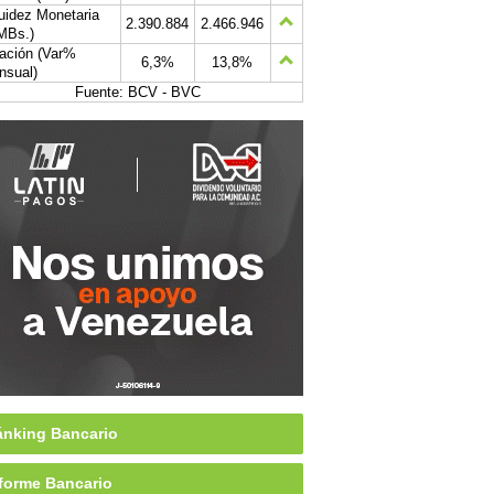
uidez Monetaria
2.390.884
2.466.946
MBs.)
lación (Var%
6,3%
13,8%
nsual)
Fuente: BCV - BVC
nking Bancario
forme Bancario