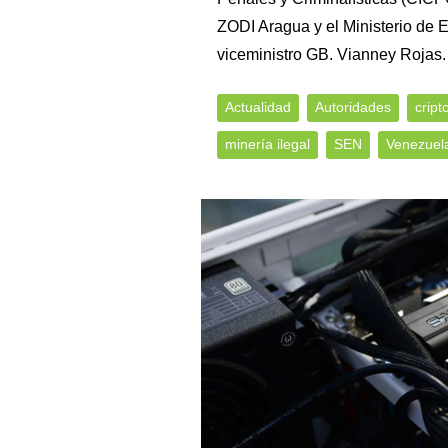
ZODI Aragua y el Ministerio de En
viceministro GB. Vianney Rojas.
Actualidad
Autoridades
cript
minería ilegal
SEN
Venezuel