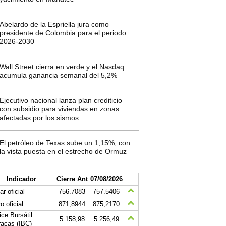
Abelardo de la Espriella jura como
presidente de Colombia para el periodo
2026-2030
Wall Street cierra en verde y el Nasdaq
acumula ganancia semanal del 5,2%
Ejecutivo nacional lanza plan crediticio
con subsidio para viviendas en zonas
afectadas por los sismos
El petróleo de Texas sube un 1,15%, con
la vista puesta en el estrecho de Ormuz
Indicador
Cierre Ant
07/08/2026
ar oficial
756.7083
757.5406
o oficial
871,8944
875,2170
ice Bursátil
5.158,98
5.256,49
acas (IBC)