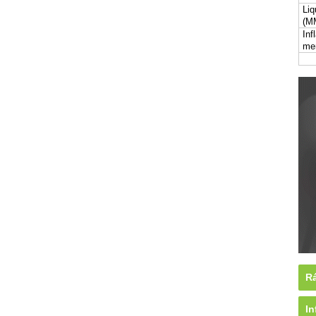
Liq
(M
Inf
me
Rá
In