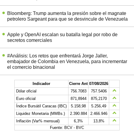
Bloomberg: Trump aumenta la presión sobre el magnate
petrolero Sargeant para que se desvincule de Venezuela
Apple y OpenAI escalan su batalla legal por robo de
secretos comerciales
#Análisis: Los retos que enfrentará Jorge Jaller,
embajador de Colombia en Venezuela, para incrementar
el comercio binacional
Indicador
Cierre Ant
07/08/2026
Dólar oficial
756.7083
757.5406
Euro oficial
871,8944
875,2170
Índice Bursátil Caracas (IBC)
5.158,98
5.256,49
Liquidez Monetaria (MMBs.)
2.390.884
2.466.946
Inflación (Var% mensual)
6,3%
13,8%
Fuente: BCV - BVC