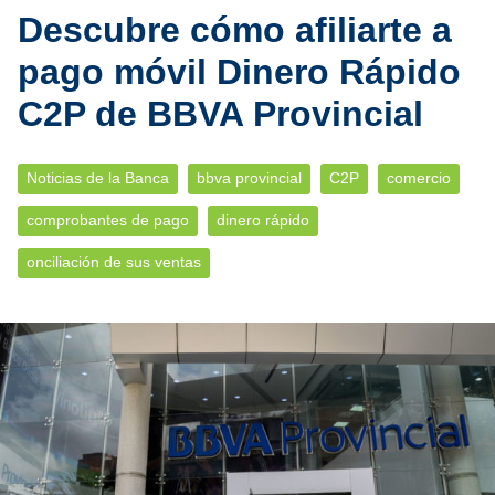
Descubre cómo afiliarte a
pago móvil Dinero Rápido
C2P de BBVA Provincial
Noticias de la Banca
bbva provincial
C2P
comercio
comprobantes de pago
dinero rápido
onciliación de sus ventas