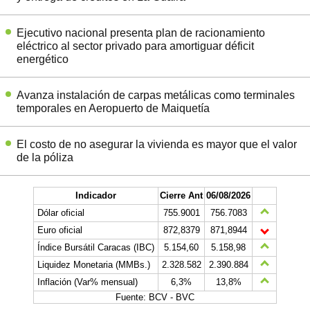
Ejecutivo nacional presenta plan de racionamiento
eléctrico al sector privado para amortiguar déficit
energético
Avanza instalación de carpas metálicas como terminales
temporales en Aeropuerto de Maiquetía
El costo de no asegurar la vivienda es mayor que el valor
de la póliza
Indicador
Cierre Ant
06/08/2026
Dólar oficial
755.9001
756.7083
Euro oficial
872,8379
871,8944
Índice Bursátil Caracas (IBC)
5.154,60
5.158,98
Liquidez Monetaria (MMBs.)
2.328.582
2.390.884
Inflación (Var% mensual)
6,3%
13,8%
Fuente: BCV - BVC