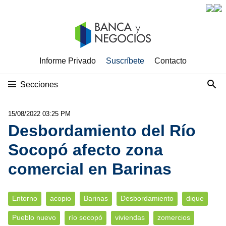
Informe Privado
Suscríbete
Contacto
Secciones
15/08/2022 03:25 PM
Desbordamiento del Río
Socopó afecto zona
comercial en Barinas
Entorno
acopio
Barinas
Desbordamiento
dique
Pueblo nuevo
río socopó
viviendas
zomercios