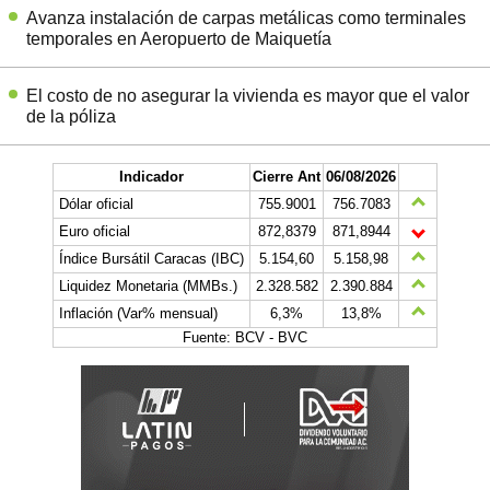
Avanza instalación de carpas metálicas como terminales
temporales en Aeropuerto de Maiquetía
El costo de no asegurar la vivienda es mayor que el valor
de la póliza
Indicador
Cierre Ant
06/08/2026
Dólar oficial
755.9001
756.7083
Euro oficial
872,8379
871,8944
Índice Bursátil Caracas (IBC)
5.154,60
5.158,98
Liquidez Monetaria (MMBs.)
2.328.582
2.390.884
Inflación (Var% mensual)
6,3%
13,8%
Fuente: BCV - BVC