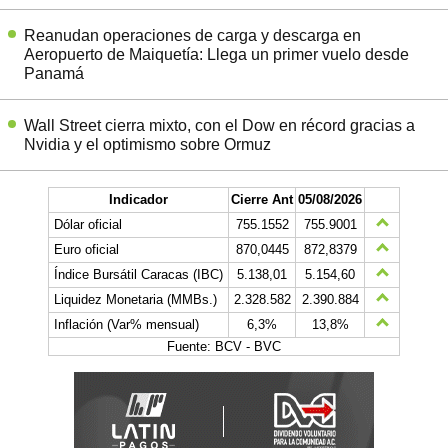
Reanudan operaciones de carga y descarga en
Aeropuerto de Maiquetía: Llega un primer vuelo desde
Panamá
Wall Street cierra mixto, con el Dow en récord gracias a
Nvidia y el optimismo sobre Ormuz
Indicador
Cierre Ant
05/08/2026
Dólar oficial
755.1552
755.9001
Euro oficial
870,0445
872,8379
Índice Bursátil Caracas (IBC)
5.138,01
5.154,60
Liquidez Monetaria (MMBs.)
2.328.582
2.390.884
Inflación (Var% mensual)
6,3%
13,8%
Fuente: BCV - BVC