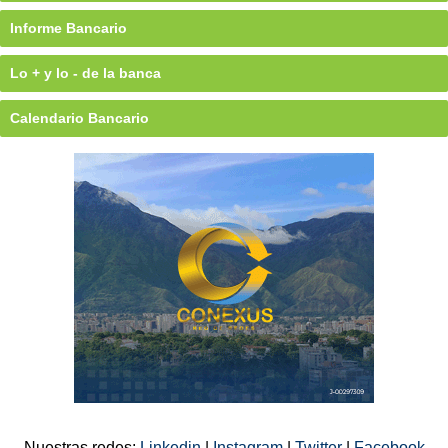
Informe Bancario
Lo + y lo - de la banca
Calendario Bancario
Nuestras redes:
Linkedin
|
Instagram
|
Twitter
|
Facebook