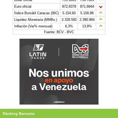
Euro oficial
872,8379
871,8944
Índice Bursátil Caracas (IBC)
5.154,60
5.158,98
Liquidez Monetaria (MMBs.)
2.328.582
2.390.884
Inflación (Var% mensual)
6,3%
13,8%
Fuente: BCV - BVC
Ránking Bancario