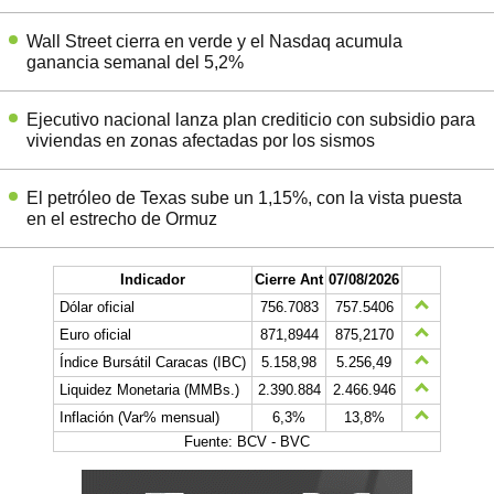
Wall Street cierra en verde y el Nasdaq acumula
ganancia semanal del 5,2%
Ejecutivo nacional lanza plan crediticio con subsidio para
viviendas en zonas afectadas por los sismos
El petróleo de Texas sube un 1,15%, con la vista puesta
en el estrecho de Ormuz
Indicador
Cierre Ant
07/08/2026
Dólar oficial
756.7083
757.5406
Euro oficial
871,8944
875,2170
Índice Bursátil Caracas (IBC)
5.158,98
5.256,49
Liquidez Monetaria (MMBs.)
2.390.884
2.466.946
Inflación (Var% mensual)
6,3%
13,8%
Fuente: BCV - BVC