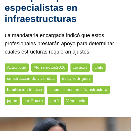
especialistas en
infraestructuras
La mandataria encargada indicó que estos
profesionales prestarán apoyo para determinar
cuáles estructuras requieran ajustes.
Actualidad
#terremotos2026
caracas
chile
construcción de viviendas
delcy rodríguez
habilitación técnica
inspecciones en infraestructura
japon
La Guaira
perú
Venezuela