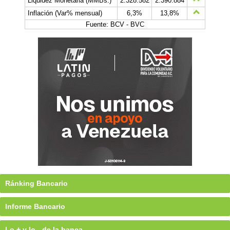
Liquidez Monetaria (MMBs.)
2.328.582
2.390.884
Inflación (Var% mensual)
6,3%
13,8%
Fuente: BCV - BVC
Ránking Bancario
Informe Bancario
Lo + y lo - de la banca