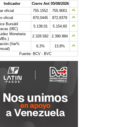
Indicador
Cierre Ant
05/08/2026
ar oficial
755.1552
755.9001
o oficial
870,0445
872,8379
ice Bursátil
5.138,01
5.154,60
acas (IBC)
uidez Monetaria
2.328.582
2.390.884
MBs.)
lación (Var%
6,3%
13,8%
nsual)
Fuente: BCV - BVC