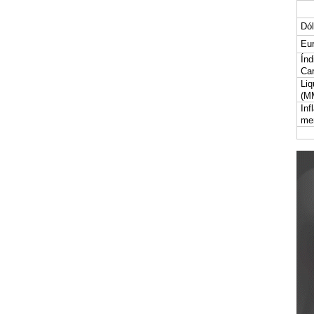
Dól
Eur
Índ
Car
Liq
(M
Inf
me