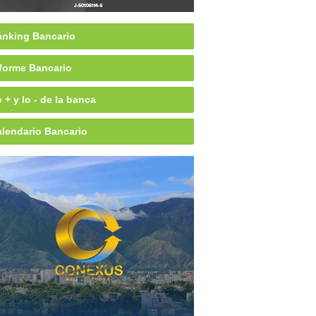
nking Bancario
forme Bancario
 + y lo - de la banca
lendario Bancario