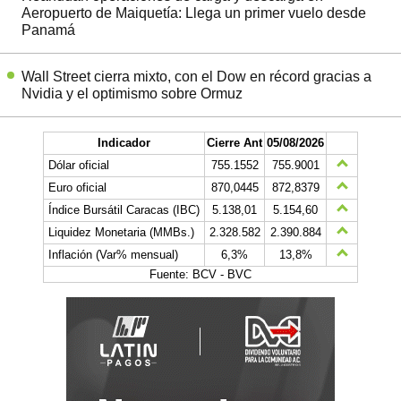
Aeropuerto de Maiquetía: Llega un primer vuelo desde
Panamá
Wall Street cierra mixto, con el Dow en récord gracias a
Nvidia y el optimismo sobre Ormuz
Indicador
Cierre Ant
05/08/2026
Dólar oficial
755.1552
755.9001
Euro oficial
870,0445
872,8379
Índice Bursátil Caracas (IBC)
5.138,01
5.154,60
Liquidez Monetaria (MMBs.)
2.328.582
2.390.884
Inflación (Var% mensual)
6,3%
13,8%
Fuente: BCV - BVC