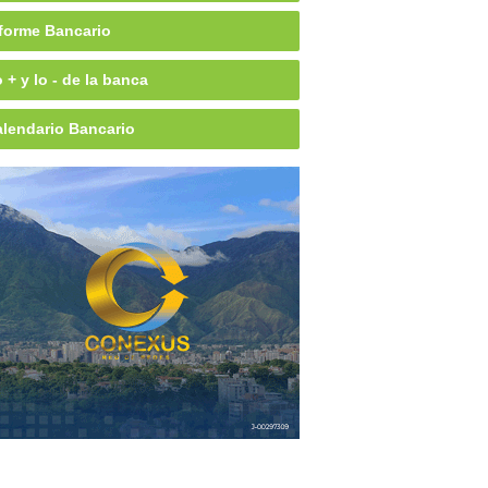
forme Bancario
 + y lo - de la banca
lendario Bancario