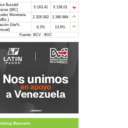
ice Bursátil
5.163,41
5.138,01
acas (IBC)
uidez Monetaria
2.328.582
2.390.884
MBs.)
lación (Var%
6,3%
13,8%
nsual)
Fuente: BCV - BVC
nking Bancario