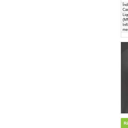
Índ
Car
Liq
(M
Inf
me
Rá