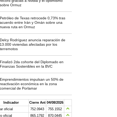
récord gracias a Nvidia y el optimismo
sobre Ormuz
Petróleo de Texas retrocede 0,73% tras
acuerdo entre Irán y Omán sobre una
nueva ruta en Ormuz
Delcy Rodríguez anuncia reparación de
13.000 viviendas afectadas por los
terremotos
Finalizó 2da cohorte del Diplomado en
Finanzas Sostenibles en la BVC
Emprendimientos impulsan un 50% de
reactivación económica en la zona
comercial de Porlamar
Indicador
Cierre Ant
04/08/2026
ar oficial
752.0943
755.1552
o oficial
865,1792
870,0445