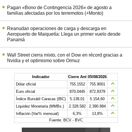
Pagan «Bono de Contingencia 2026» de agosto a
familias afectadas por los terremotos (+Monto)
Reanudan operaciones de carga y descarga en
Aeropuerto de Maiquetía: Llega un primer vuelo desde
Panamá
Wall Street cierra mixto, con el Dow en récord gracias a
Nvidia y el optimismo sobre Ormuz
Indicador
Cierre Ant
05/08/2026
Dólar oficial
755.1552
755.9001
Euro oficial
870,0445
872,8379
Índice Bursátil Caracas (IBC)
5.138,01
5.154,60
Liquidez Monetaria (MMBs.)
2.328.582
2.390.884
Inflación (Var% mensual)
6,3%
13,8%
Fuente: BCV - BVC