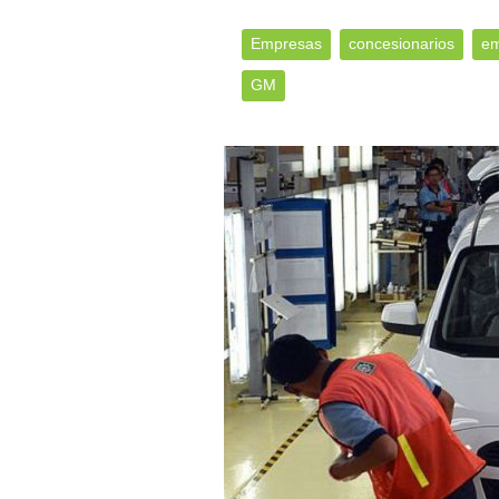
Empresas
concesionarios
em
GM