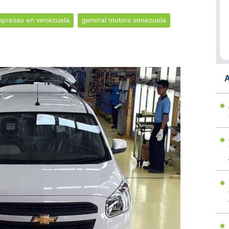
presas en venezuela
general motors venezuela
A