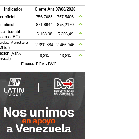
Indicador
Cierre Ant
07/08/2026
ar oficial
756.7083
757.5406
o oficial
871,8944
875,2170
ice Bursátil
5.158,98
5.256,49
acas (IBC)
uidez Monetaria
2.390.884
2.466.946
MBs.)
lación (Var%
6,3%
13,8%
nsual)
Fuente: BCV - BVC