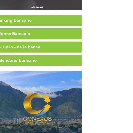
nking Bancario
forme Bancario
 + y lo - de la banca
lendario Bancario