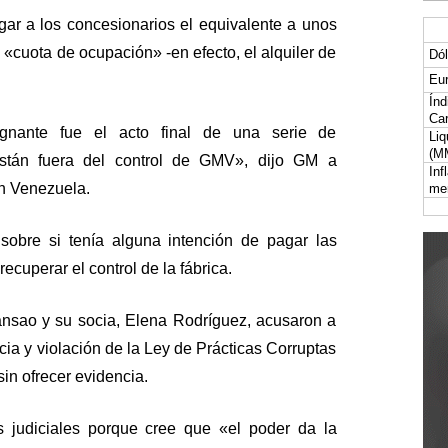
gar a los concesionarios el equivalente a unos
«cuota de ocupación» -en efecto, el alquiler de
Dól
Eur
Índ
Car
ignante fue el acto final de una serie de
Liq
(M
stán fuera del control de GMV», dijo GM a
Inf
 en Venezuela.
me
obre si tenía alguna intención de pagar las
ecuperar el control de la fábrica.
sao y su socia, Elena Rodríguez, acusaron a
ncia y violación de la Ley de Prácticas Corruptas
in ofrecer evidencia.
 judiciales porque cree que «el poder da la