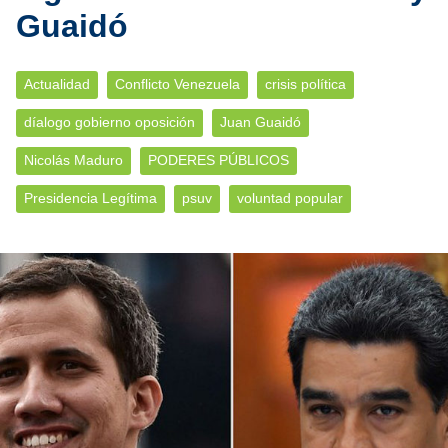
Guaidó
Actualidad
Conflicto Venezuela
crisis política
díalogo gobierno oposición
Juan Guaidó
Nicolás Maduro
PODERES PÚBLICOS
Presidencia Legítima
psuv
voluntad popular