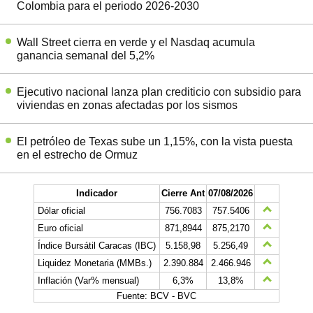
Colombia para el periodo 2026-2030
Wall Street cierra en verde y el Nasdaq acumula
ganancia semanal del 5,2%
Ejecutivo nacional lanza plan crediticio con subsidio para
viviendas en zonas afectadas por los sismos
El petróleo de Texas sube un 1,15%, con la vista puesta
en el estrecho de Ormuz
Indicador
Cierre Ant
07/08/2026
Dólar oficial
756.7083
757.5406
Euro oficial
871,8944
875,2170
Índice Bursátil Caracas (IBC)
5.158,98
5.256,49
Liquidez Monetaria (MMBs.)
2.390.884
2.466.946
Inflación (Var% mensual)
6,3%
13,8%
Fuente: BCV - BVC