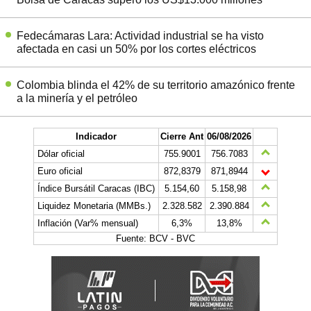
Fedecámaras Lara: Actividad industrial se ha visto
afectada en casi un 50% por los cortes eléctricos
Colombia blinda el 42% de su territorio amazónico frente
a la minería y el petróleo
Indicador
Cierre Ant
06/08/2026
Dólar oficial
755.9001
756.7083
Euro oficial
872,8379
871,8944
Índice Bursátil Caracas (IBC)
5.154,60
5.158,98
Liquidez Monetaria (MMBs.)
2.328.582
2.390.884
Inflación (Var% mensual)
6,3%
13,8%
Fuente: BCV - BVC