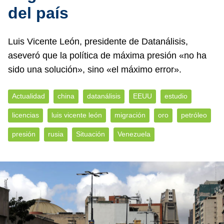
del país
Luis Vicente León, presidente de Datanálisis,
aseveró que la política de máxima presión «no ha
sido una solución», sino «el máximo error».
Actualidad
china
datanálisis
EEUU
estudio
licencias
luis vicente león
migración
oro
petróleo
presión
rusia
Situación
Venezuela