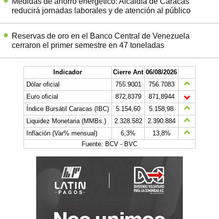
Medidas de ahorro energético: Alcaldía de Caracas
reducirá jornadas laborales y de atención al público
Reservas de oro en el Banco Central de Venezuela
cerraron el primer semestre en 47 toneladas
Indicador
Cierre Ant
06/08/2026
Dólar oficial
755.9001
756.7083
Euro oficial
872,8379
871,8944
Índice Bursátil Caracas (IBC)
5.154,60
5.158,98
Liquidez Monetaria (MMBs.)
2.328.582
2.390.884
Inflación (Var% mensual)
6,3%
13,8%
Fuente: BCV - BVC