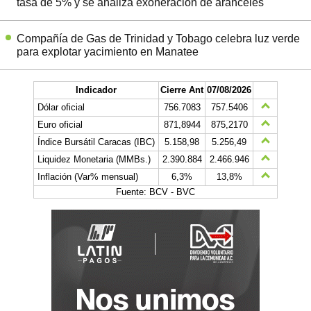
tasa de 5% y se analiza exoneración de aranceles
Compañía de Gas de Trinidad y Tobago celebra luz verde
para explotar yacimiento en Manatee
Indicador
Cierre Ant
07/08/2026
Dólar oficial
756.7083
757.5406
Euro oficial
871,8944
875,2170
Índice Bursátil Caracas (IBC)
5.158,98
5.256,49
Liquidez Monetaria (MMBs.)
2.390.884
2.466.946
Inflación (Var% mensual)
6,3%
13,8%
Fuente: BCV - BVC